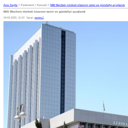
Ana Sayfa
> Parlament / Karusel >
Milli Məclisin növbəti iclasının tarixi və gündəliyi açıqlanıb
Milli Məclisin növbəti iclasının tarixi və gündəliyi açıqlanıb
19-03-2025, 11:07. Yazar:
sevinc1