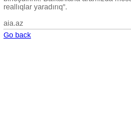
reallıqlar yaradırıq”.
aia.az
Go back