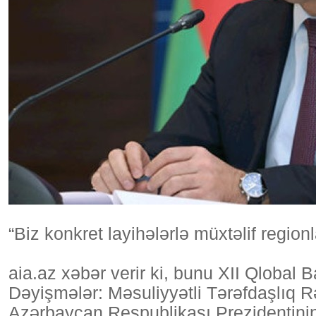
“Biz konkret layihələrlə müxtəlif regionlar
aia.az xəbər verir ki, bunu XII Qlobal 
Dəyişmələr: Məsuliyyətli Tərəfdaşlıq
Azərbaycan Respublikası Prezidentinin