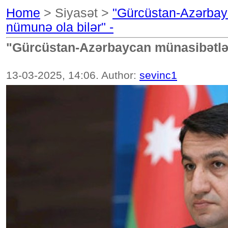
Home
> Siyasət >
"Gürcüstan-Azərbay
nümunə ola bilər" -
"Gürcüstan-Azərbaycan münasibətlər
13-03-2025, 14:06. Author:
sevinc1