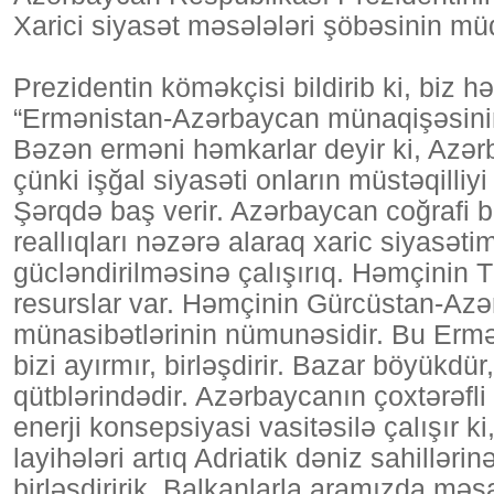
Xarici siyasət məsələləri şöbəsinin mü
Prezidentin köməkçisi bildirib ki, biz hə
“Ermənistan-Azərbaycan münaqişəsinin h
Bəzən erməni həmkarlar deyir ki, Azərb
çünki işğal siyasəti onların müstəqilliyi
Şərqdə baş verir. Azərbaycan coğrafi 
reallıqları nəzərə alaraq xaric siyasətim
gücləndirilməsinə çalışırıq. Həmçinin T
resurslar var. Həmçinin Gürcüstan-Az
münasibətlərinin nümunəsidir. Bu Ermə
bizi ayırmır, birləşdirir. Bazar böyükdür
qütblərindədir. Azərbaycanın çoxtərəfli
enerji konsepsiyasi vasitəsilə çalışır ki
layihələri artıq Adriatik dəniz sahilləri
birləşdiririk. Balkanlarla aramızda məs