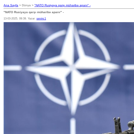
Ana Sayfa
> Dünya >
"NATO Rusiyaya qarşı müharibə aparır" -
"NATO Rusiyaya qarşı müharibə aparır" -
13-03-2025, 09:39. Yazar:
sevinc1