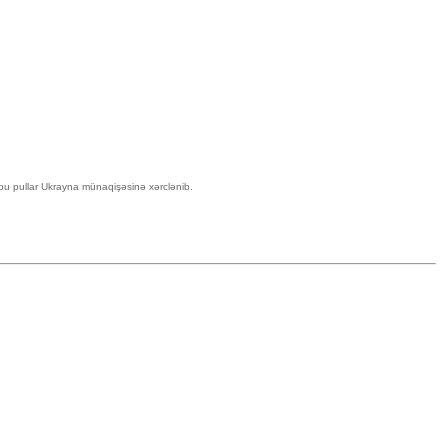
, bu pullar Ukrayna münaqişəsinə xərclənib.