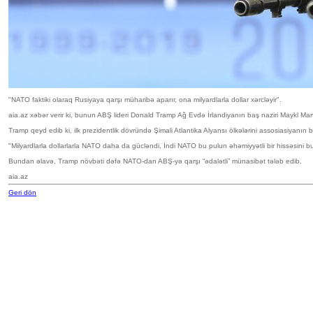
"NATO faktiki olaraq Rusiyaya qarşı müharibə aparır, ona milyardlarla dollar xərcləyir".
aia.az xəbər verir ki, bunun ABŞ lideri Donald Tramp Ağ Evdə İrlandiyanın baş naziri Maykl Mart
Tramp qeyd edib ki, ilk prezidentlik dövründə Şimali Atlantika Alyansı ölkələrini assosiasiyanın
"Milyardlarla dollarlarla NATO daha da gücləndi. İndi NATO bu pulun əhəmiyyətli bir hissəsini b
Bundan əlavə, Tramp növbəti dəfə NATO-dan ABŞ-yə qarşı “ədalətli” münasibət tələb edib.
aia.az
Geri dön