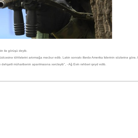
in ilə görüşü deyib.
 büdcəsinə töhfələrini artırmağa məcbur edib. Lakin sonrakı illərdə Amerika liderinin sözlərinə görə
u dəhşətli müharibənin aparılmasına xərcləyib", - Ağ Evin rəhbəri qeyd edib.